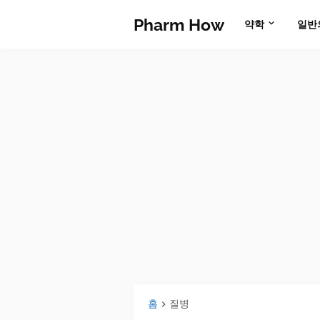
Pharm How
약학
일반
홈
질병