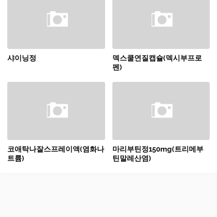
샤이닝정
덱스쿨연질캡슐(덱시부프로
펜)
코애탁나잘스프레이액(염화나
마리부틴정150mg(트리메부
트륨)
틴말레산염)