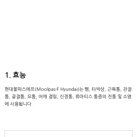
1. 효능
현대물파스에프(Moolpas-F Hyundai)는 삠, 타박상, 근육통, 관절
통, 골절통, 요통, 어깨 결림, 신경통, 류마티스 통증의 진통 및 소염
에 사용됩니다.