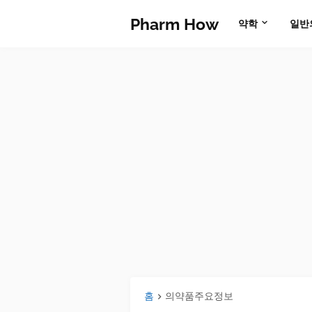
Pharm How
약학
일반
홈
의약품주요정보