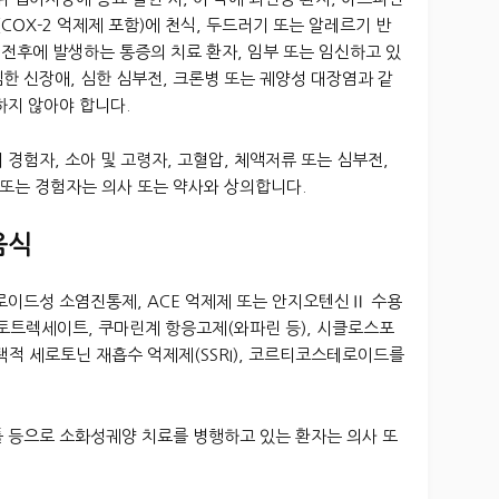
OX-2 억제제 포함)에 천식, 두드러기 또는 알레르기 반
 전후에 발생하는 통증의 치료 환자, 임부 또는 임신하고 있
심한 신장애, 심한 심부전, 크론병 또는 궤양성 대장염과 같
하지 않아야 합니다.
 경험자, 소아 및 고령자, 고혈압, 체액저류 또는 심부전,
 또는 경험자는 의사 또는 약사와 상의합니다.
음식
테로이드성 소염진통제, ACE 억제제 또는 안지오텐신Ⅱ 수용
 메토트렉세이트, 쿠마린계 항응고제(와파린 등), 시클로스포
택적 세로토닌 재흡수 억제제(SSRI), 코르티코스테로이드를
톨 등으로 소화성궤양 치료를 병행하고 있는 환자는 의사 또