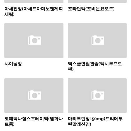
아세핀정(아세트아미노펜제피
포타딘액(포비돈요오드)
세립)
샤이닝정
덱스쿨연질캡슐(덱시부프로
펜)
코애탁나잘스프레이액(염화나
마리부틴정150mg(트리메부
트륨)
틴말레산염)