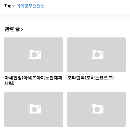
Tags:
의약품주요정보
관련글
아세핀정(아세트아미노펜제피
포타딘액(포비돈요오드)
세립)