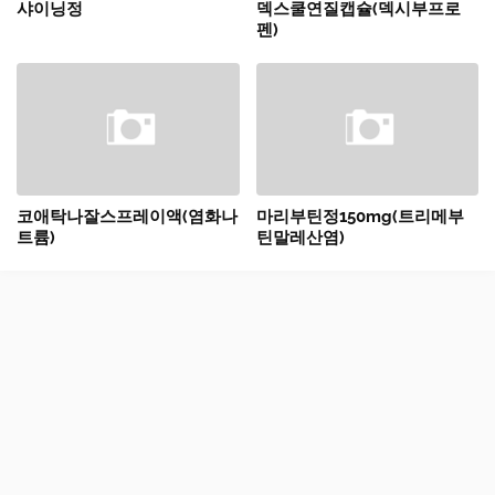
샤이닝정
덱스쿨연질캡슐(덱시부프로
펜)
코애탁나잘스프레이액(염화나
마리부틴정150mg(트리메부
트륨)
틴말레산염)