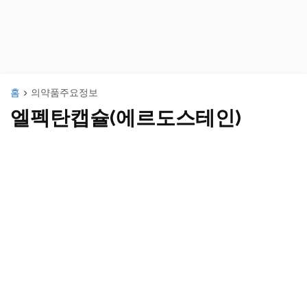
홈
의약품주요정보
엘펙탄캡슐(에르도스테인)