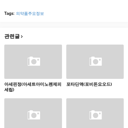
Tags:
의약품주요정보
관련글
아세핀정(아세트아미노펜제피
포타딘액(포비돈요오드)
세립)