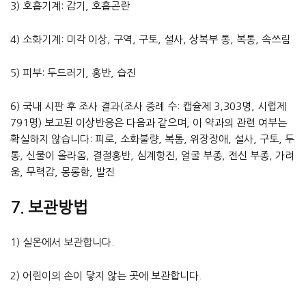
3) 호흡기계: 감기, 호흡곤란
4) 소화기계: 미각 이상, 구역, 구토, 설사, 상복부 통, 복통, 속쓰림
5) 피부: 두드러기, 홍반, 습진
6) 국내 시판 후 조사 결과(조사 증례 수: 캡슐제 3,303명, 시럽제
791명) 보고된 이상반응은 다음과 같으며, 이 약과의 관련 여부는
확실하지 않습니다: 피로, 소화불량, 복통, 위장장애, 설사, 구토, 두
통, 신물이 올라옴, 결절홍반, 심계항진, 얼굴 부종, 전신 부종, 가려
움, 무력감, 몽롱함, 발진
7. 보관방법
1) 실온에서 보관합니다.
2) 어린이의 손이 닿지 않는 곳에 보관합니다.