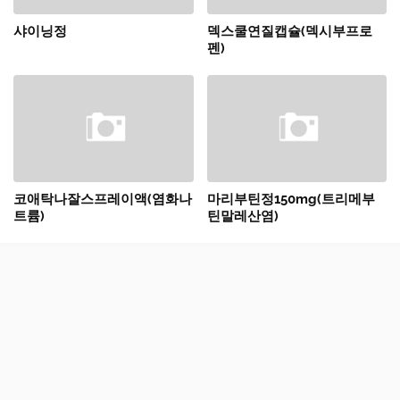
샤이닝정
덱스쿨연질캡슐(덱시부프로
펜)
코애탁나잘스프레이액(염화나
마리부틴정150mg(트리메부
트륨)
틴말레산염)