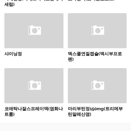
세립)
샤이닝정
덱스쿨연질캡슐(덱시부프로
펜)
코애탁나잘스프레이액(염화나
마리부틴정150mg(트리메부
트륨)
틴말레산염)