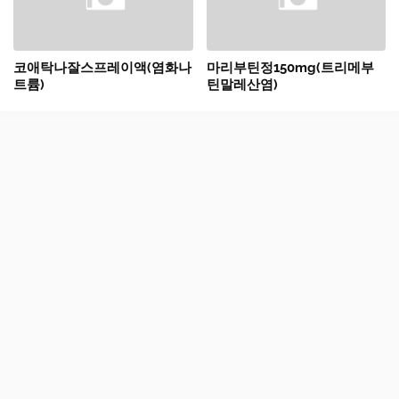
코애탁나잘스프레이액(염화나
마리부틴정150mg(트리메부
트륨)
틴말레산염)