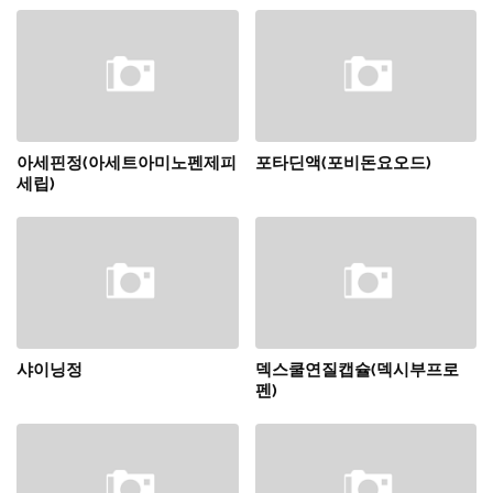
아세핀정(아세트아미노펜제피
포타딘액(포비돈요오드)
세립)
샤이닝정
덱스쿨연질캡슐(덱시부프로
펜)