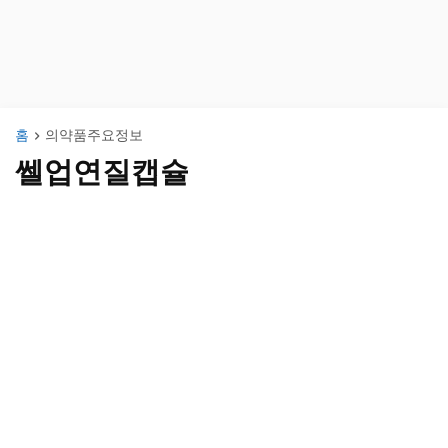
홈
의약품주요정보
쎌업연질캡슐