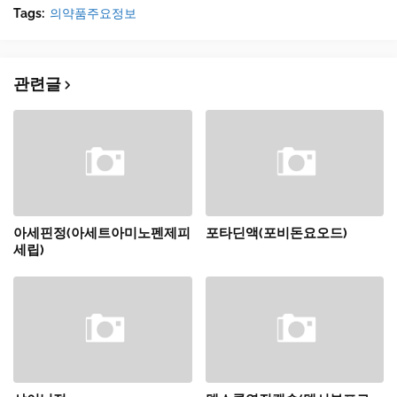
Tags:
의약품주요정보
관련글
아세핀정(아세트아미노펜제피
포타딘액(포비돈요오드)
세립)