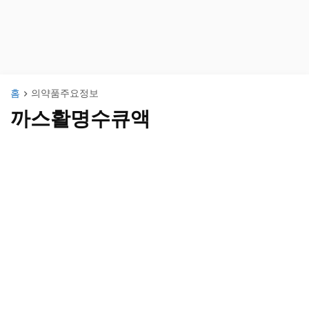
홈
의약품주요정보
까스활명수큐액