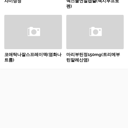
샤이닝정
덱스쿨연질캡슐(덱시부프로
펜)
코애탁나잘스프레이액(염화나
마리부틴정150mg(트리메부
트륨)
틴말레산염)